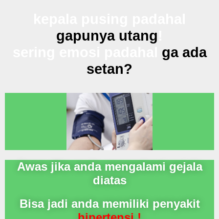
kepala pusing padahal
gapunya utang
!
sering emosi padahal
ga ada
setan?
Awas jika anda mengalami gejala
diatas
Bisa jadi anda memiliki penyakit
hipertensi !